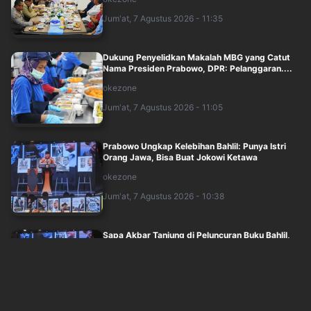
Jum'at, 7 Agustus 2026 - 11:35
Dukung Penyelidkan Makalah MBG yang Catut
Nama Presiden Prabowo, DPR: Pelanggaran....
okezone
Jum'at, 7 Agustus 2026 - 11:05
Prabowo Ungkap Kelebihan Bahlil: Punya Istri
Orang Jawa, Bisa Buat Jokowi Ketawa
okezone
Jum'at, 7 Agustus 2026 - 10:38
Sapa Akbar Tanjung di Peluncuran Buku Bahlil,
Prabowo: Saya Alumni Partai Golkar
okezone
Jum'at, 7 Agustus 2026 - 10:45