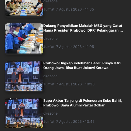
okezone
Jum'at, 7 Agustus 2026 - 11:35
Dukung Penyelidkan Makalah MBG yang Catut
Nama Presiden Prabowo, DPR: Pelanggaran....
okezone
Jum'at, 7 Agustus 2026 - 11:05
Prabowo Ungkap Kelebihan Bahlil: Punya Istri
Orang Jawa, Bisa Buat Jokowi Ketawa
okezone
Jum'at, 7 Agustus 2026 - 10:38
Sapa Akbar Tanjung di Peluncuran Buku Bahlil,
Prabowo: Saya Alumni Partai Golkar
okezone
Jum'at, 7 Agustus 2026 - 10:45