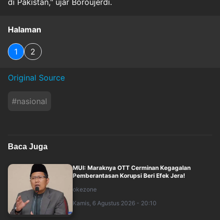
di Pakistan," ujar Boroujerdi.
Halaman
1
2
Original Source
#
nasional
Baca Juga
MUI: Maraknya OTT Cerminan Kegagalan
Pemberantasan Korupsi Beri Efek Jera!
okezone
Kamis, 6 Agustus 2026 - 20:10