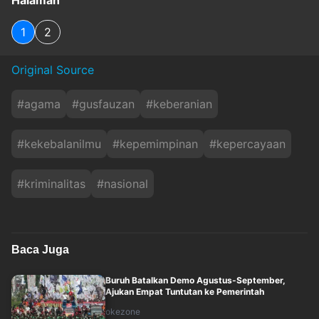
Halaman
1
2
Original Source
#
agama
#
gusfauzan
#
keberanian
#
kekebalanilmu
#
kepemimpinan
#
kepercayaan
#
kriminalitas
#
nasional
Baca Juga
Buruh Batalkan Demo Agustus-September,
Ajukan Empat Tuntutan ke Pemerintah
okezone