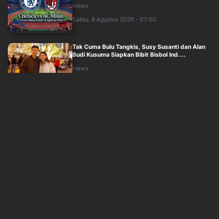
inews
Sabtu, 8 Agustus 2026 - 07:00
Tak Cuma Bulu Tangkis, Susy Susanti dan Alan
Budi Kusuma Siapkan Bibit Bisbol Ind....
inews
Sabtu, 8 Agustus 2026 - 06:00
Penampakan Rumput SUGBK jelang Duel AC
Milan Vs Chelsea
inews
Sabtu, 8 Agustus 2026 - 05:12
Berani Ambil Keputusan, Berani Hadapi
Tantangan: Piala Presiden 2026 Berbuah
Kesu....
inews
Sabtu, 8 Agustus 2026 - 04:03