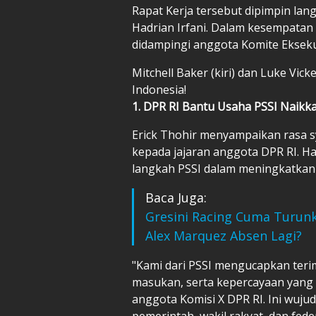
Rapat Kerja tersebut dipimpin lan
Hadrian Irfani. Dalam kesempatan 
didampingi anggota Komite Eksekut
Mitchell Baker (kiri) dan Luke Vic
Indonesia!
1. DPR RI Bantu Usaha PSSI Naikk
Erick Thohir menyampaikan rasa sy
kepada jajaran anggota DPR RI. H
langkah PSSI dalam meningkatkan 
Baca Juga:
Gresini Racing Cuma Turun
Alex Marquez Absen Lagi?
"Kami dari PSSI mengucapkan teri
masukan, serta kepercayaan yang 
anggota Komisi X DPR RI. Ini wujud
pemerintah, wakil rakyat, dan fe