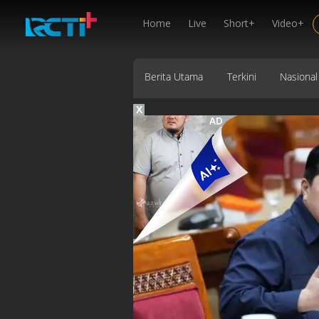
Home
Live
Short+
Video+
Berita Utama
Terkini
Nasional
X