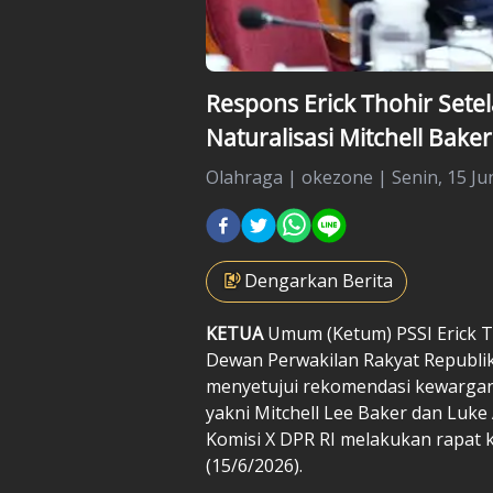
Respons Erick Thohir Setel
Naturalisasi Mitchell Bake
Olahraga
|
okezone |
Senin, 15 Ju
Dengarkan Berita
KETUA
Umum (Ketum) PSSI
Erick 
Dewan Perwakilan Rakyat Republik
menyetujui rekomendasi kewargane
yakni
Mitchell Lee Baker
dan
Luke 
Komisi X DPR RI melakukan rapat k
(15/6/2026).