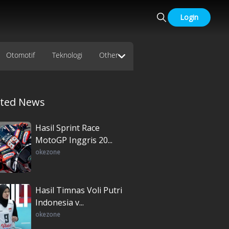
Login
Otomotif
Teknologi
Other
ated News
Hasil Sprint Race
MotoGP Inggris 20...
okezone
Hasil Timnas Voli Putri
Indonesia v...
okezone