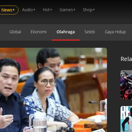
Audio+
Hot+
Games+
Shop+
News+
Global
Ekonomi
Olahraga
Seleb
Gaya Hidup
Rel