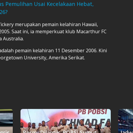
s Pemulihan Usai Kecelakaan Hebat,
26?
ickery
merupakan pemain kelahiran Hawaii,
2005. Saat ini, ia memperkuat klub Macarthur FC
a Australia.
 adalah pemain kelahiran 11 Desember 2006. Kini
orgetown University, Amerika Serikat.
gris
Resmi Dilantik, POBSI Sumut
Jadw