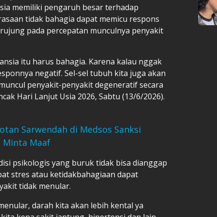
nsia memiliki pengaruh besar terhadap
rasaan tidak bahagia dapat memicu respons
berujung pada percepatan munculnya penyakit
ansia itu harus bahagia. Karena kalau nggak
sponnya negatif. Sel-sel tubuh kita juga akan
muncul penyakit-penyakit degeneratif secara
ncak Hari Lanjut Usia 2026, Sabtu (13/6/2026).
otan Sarwendah di Medsos Sanksi
a Minta Maaf
isi psikologis yang buruk tidak bisa dianggap
bat stres atau ketidakbahagiaan dapat
akit tidak menular.
enular, darah kita akan lebih kental ya
ta kena sakit jantung, hipertensi dan lain-