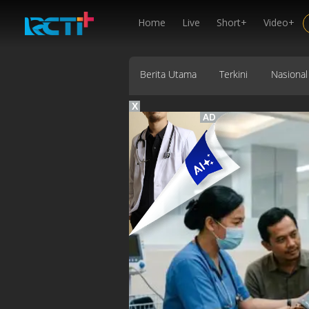
Home
Live
Short+
Video+
Berita Utama
Terkini
Nasional
X