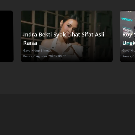
Indra Bekti Syok Lihat Sifat Asli
Roy 
Raisa
Ungk
Gaya Hidup
| inews
Gaya Hi
Kamis, 6 Agustus 2026 - 00:09
Kamis, 6