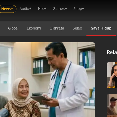
Audio+
Hot+
Games+
Shop+
News+
Global
Ekonomi
Olahraga
Seleb
Gaya Hidup
Rel