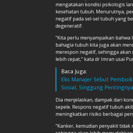
mengatakan kondisi psikologis la
kesehatan tubuh. Menurutnya, pe
negatif pada sel-sel tubuh yang 
degeneratif.
"Kita perlu menyampaikan bahwa l
bahagia tubuh kita juga akan mere
merespon negatif, sehingga akan 
lebih cepat," kata dr Imran usai Pu
Baca Juga:
Eks Manajer Sebut Pemboik
Sosial, Singgung Pentingny
Dia menjelaskan, dampak dari kond
sepele. Respons negatif tubuh aki
meningkatkan risiko berbagai peny
"Kanker, kemudian penyakit tidak m
sehingga akan lebih memudahkan ki