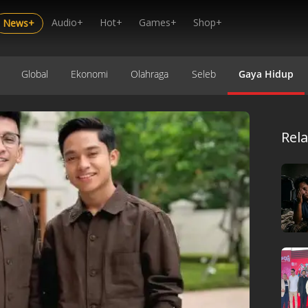
Audio+
Hot+
Games+
Shop+
News+
Global
Ekonomi
Olahraga
Seleb
Gaya Hidup
Rel