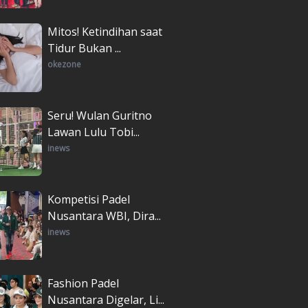
Mitos! Ketindihan saat
Tidur Bukan ...
okezone
Seru! Wulan Guritno
Lawan Lulu Tobi...
inews
Kompetisi Padel
Nusantara WBI, Dira...
inews
Fashion Padel
Nusantara Digelar, Li...