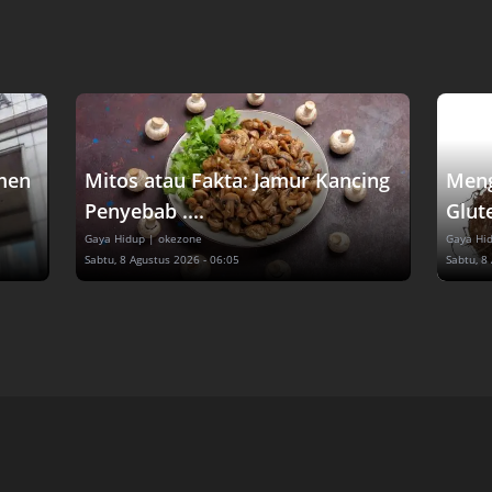
men
Mitos atau Fakta: Jamur Kancing
Meng
Penyebab ....
Glute
Gaya Hidup
| okezone
Gaya Hi
Sabtu, 8 Agustus 2026 - 06:05
Sabtu, 8