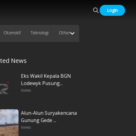
Login
Otomotif
Teknologi
Other
ated News
Eks Wakil Kepala BGN
Lodewyk Pusung...
inews
Alun-Alun Suryakencana
Gunung Gede ...
inews