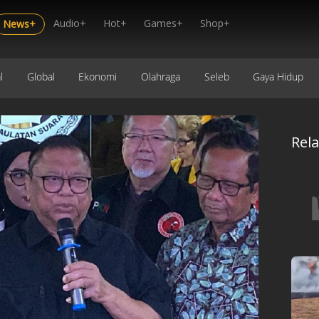
Audio+
Hot+
Games+
Shop+
News+
l
Global
Ekonomi
Olahraga
Seleb
Gaya Hidup
Rel