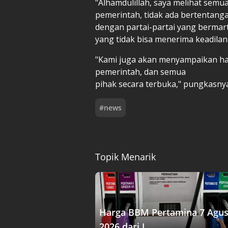
"Alhamdulillah, saya melihat sem
pemerintah, tidak ada bertentang
dengan partai-partai yang bermar
yang tidak bisa menerima keadilan.
"Kami juga akan menyampaikan has
pemerintah, dan semua
pihak secara terbuka," pungkasny
#
news
Topik Menarik
Harga BBM Pertamina 7 Agus
2026 dari J....