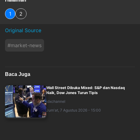
1
2
Original Source
#
market-news
Baca Juga
Wall Street Dibuka Mixed: S&P dan Nasdaq
Naik, Dow Jones Turun Tipis
idxchannel
Jum'at, 7 Agustus 2026 - 15:00