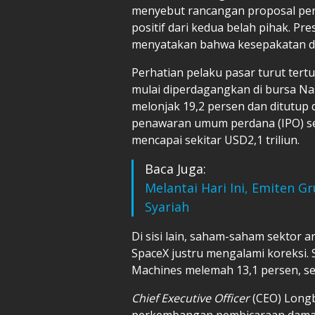
menyebut rancangan proposal per
positif dari kedua belah pihak. P
menyatakan bahwa kesepakatan de
Perhatian pelaku pasar turut tert
mulai diperdagangkan di bursa Na
melonjak 19,2 persen dan ditutup d
penawaran umum perdana (IPO) seb
mencapai sekitar USD2,1 triliun.
Baca Juga:
Melantai Hari Ini, Emiten 
Syariah
Di sisi lain, saham-saham sektor 
SpaceX justru mengalami koreksi. 
Machines melemah 13,1 persen, se
Chief Executive Officer
(CEO) Longb
perkembangan pembicaraan damai