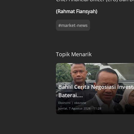
(Rahmat Fiansyah)
#
market-news
Topik Menarik
Bahlil Cerita Negosiasi Invest
Baterai....
Ekonomi
| okezone
Jum'at, 7 Agustus 2026 - 11:28