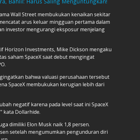
ura, Bahlil: Harus Saling Menguntungkan!
tama Wall Street membukukan kenaikan sekitar
mencatat arus keluar mingguan pertama dalam
ian investor mengurangi eksposur menjelang
atif Horizon Investments, Mike Dickson mengaku
litas saham SpaceX saat debut mengingat
PO.
ngingatkan bahwa valuasi perusahaan tersebut
rena SpaceX membukukan kerugian lebih dari
ah negatif karena pada level saat ini SpaceX
" kata Dollarhide.
ga dimiliki Elon Musk naik 1,8 persen.
ersen setelah mengumumkan pengunduran diri
urn.