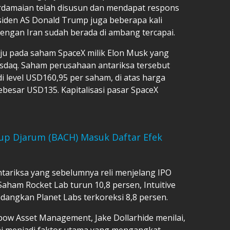
damaian telah disusun dan mendapat respons
residen AS Donald Trump juga beberapa kali
ngan Iran sudah berada di ambang tercapai.
uju pada saham SpaceX milik Elon Musk yang
sdaq. Saham perusahaan antariksa tersebut
i level USD160,95 per saham, di atas harga
esar USD135. Kapitalisasi pasar SpaceX
Grup Djarum (BACH) Masuk Daftar Efek
antariksa yang sebelumnya reli menjelang IPO
Saham Rocket Lab turun 10,8 persen, Intuitive
dangkan Planet Labs terkoreksi 8,8 persen.
ow Asset Management, Jake Dollarhide menilai,
 menjadi faktor utama yang mengangkat