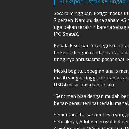
RI Ekspor Listrik ke Singap
Secara mingguan, ketiga indeks u
7 persen. Namun, dana saham AS 
tiga pekan terakhir karena sebag
IPO SpaceX.
Kepala Riset dan Strategi Kuantit
terkejut dengan rendahnya volati
tingginya antusiasme pasar saat I
Meski begitu, sebagian analis me
masih sangat tinggi, terutama ka
USD4 miliar pada tahun lalu.
"Sentimen bisa dengan mudah berub
benar-benar terlihat terlalu mahal,
Sementara itu, saham Tesla yang ju
Sebaliknya, Adobe merosot 6,8 p
Chief Financial Officer
(CFO) Dan D