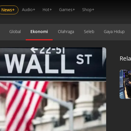
Audio+
Hot+
Games+
Shop+
News+
Global
Ekonomi
Olahraga
Seleb
Gaya Hidup
Rel