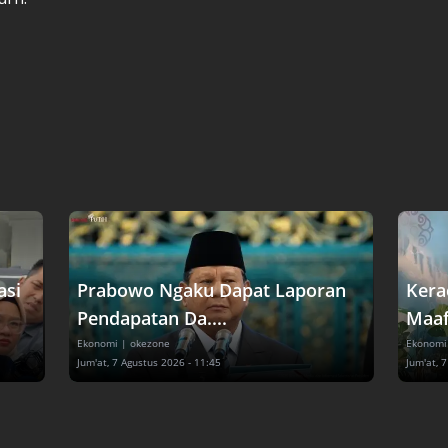
asi
Prabowo Ngaku Dapat Laporan
Kera
Pendapatan Da....
Maaf
Ekonomi
| okezone
Ekonomi
Jum'at, 7 Agustus 2026 - 11:45
Jum'at, 