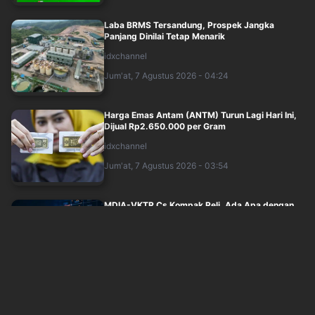
Laba BRMS Tersandung, Prospek Jangka
Panjang Dinilai Tetap Menarik
idxchannel
Jum'at, 7 Agustus 2026 - 04:24
Harga Emas Antam (ANTM) Turun Lagi Hari Ini,
Dijual Rp2.650.000 per Gram
idxchannel
Jum'at, 7 Agustus 2026 - 03:54
MDIA-VKTR Cs Kompak Reli, Ada Apa dengan
Saham Bakrie?
idxchannel
Jum'at, 7 Agustus 2026 - 03:24
Rekor Harga Tembaga dan Prospek Saham
Amman Mineral (AMMN)