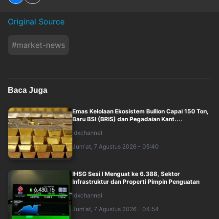
Original Source
#
market-news
Baca Juga
Emas Kelolaan Ekosistem Bullion Capai 150 Ton,
Baru BSI (BRIS) dan Pegadaian Kant....
idxchannel
Jum'at, 7 Agustus 2026 - 05:40
IHSG Sesi I Menguat ke 6.388, Sektor
Infrastruktur dan Properti Pimpin Penguatan
idxchannel
Jum'at, 7 Agustus 2026 - 04:54