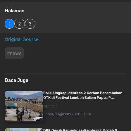
Halaman
1
2
3
Original Source
#
news
Baca Juga
Polisi Ungkap Identitas 2 Korban Penembakan
OTK di Festival Lembah Baliem Papua P....
okezone
Sabtu, 8 Agustus 2026 - 10:41
DPR Desak Pemerkosa-Pembunuh Bocah 6