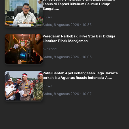
Tahun di Tapsel Dihukum Seumur Hidup:
Sangat....
inews
Sabtu, 8 Agustus 2026 - 10:35
Peredaran Narkoba di Five Star Bali Diduga
Libatkan Pihak Manajemen
okezone
Sabtu, 8 Agustus 2026 - 10:05
Polisi Bantah Apel Kebangsaan Jaga Jakarta
terkait Isu Agustus Rusuh: Indonesia A....
inews
Sabtu, 8 Agustus 2026 - 10:07
Ma'ruf Amin Ungkap Kriteria Ideal Ketum PBNU,
Apa Saja?
inews