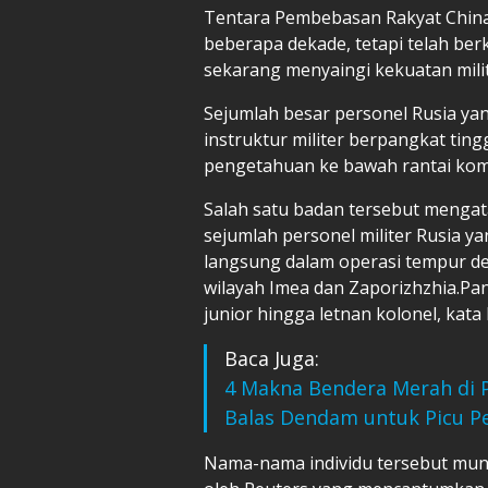
Tentara Pembebasan Rakyat China
beberapa dekade, tetapi telah be
sekarang menyaingi kekuatan milit
Sejumlah besar personel Rusia ya
instruktur militer berpangkat tin
pengetahuan ke bawah rantai koma
Salah satu badan tersebut mengat
sejumlah personel militer Rusia yan
langsung dalam operasi tempur de
wilayah Imea dan Zaporizhzhia.Pan
junior hingga letnan kolonel, kata 
Baca Juga:
4 Makna Bendera Merah di 
Balas Dendam untuk Picu P
Nama-nama individu tersebut munc