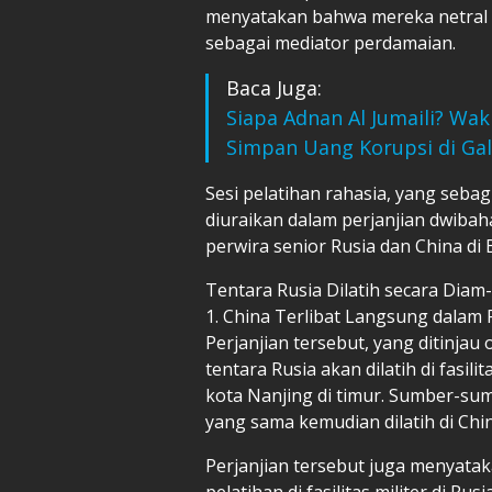
menyatakan bahwa mereka netral d
sebagai mediator perdamaian.
Baca Juga:
Siapa Adnan Al Jumaili? Wak
Simpan Uang Korupsi di Ga
Sesi pelatihan rahasia, yang seb
diuraikan dalam perjanjian dwiba
perwira senior Rusia dan China di B
Tentara Rusia Dilatih secara Diam-
1. China Terlibat Langsung dalam
Perjanjian tersebut, yang ditinja
tentara Rusia akan dilatih di fasili
kota Nanjing di timur. Sumber-su
yang sama kemudian dilatih di Chin
Perjanjian tersebut juga menyata
pelatihan di fasilitas militer di Rusia