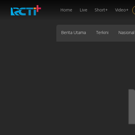
Home
Live
Short+
Video+
Berita Utama
Terkini
Nasional