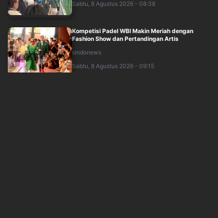
Sabtu, 8 Agustus 2026 - 08:38
Kompetisi Padel WBI Makin Meriah dengan
Fashion Show dan Pertandingan Artis
sindonews
Sabtu, 8 Agustus 2026 - 09:15
Tasyi Athasyia Tertipu Karyawan, Ketahuan
Gegara Notifikasi Email
inews
Sabtu, 8 Agustus 2026 - 08:46
Benarkah Olahraga Saat Sakit Bikin Cepat
Sembuh? Ini Kata Dokter
sindonews
Sabtu, 8 Agustus 2026 - 07:23
Mewah, Pacar Pratama Arhan Inka Andesta