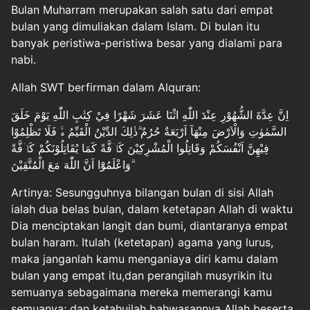
Bulan Muharram merupakan salah satu dari empat
bulan yang dimuliakan dalam Islam. Di bulan itu
banyak peristiwa-peristiwa besar yang dialami para
nabi.
Allah SWT berfirman dalam Alquran:
اِنَّ عِدَّةَ الشُّهُوْرِ عِنْدَ اللّٰهِ اثْنَا عَشَرَ شَهْرًا فِيْ كِتٰبِ اللّٰهِ يَوْمَ خَلَقَ
السَّمٰوٰتِ وَالْاَرْضَ مِنْهَآ اَرْبَعَةٌ حُرُمٌ ۗذٰلِكَ الدِّيْنُ الْقَيِّمُ ەۙ فَلَا تَظْلِمُوْا
فِيْهِنَّ اَنْفُسَكُمْ وَقَاتِلُوا الْمُشْرِكِيْنَ كَاۤفَّةً كَمَا يُقَاتِلُوْنَكُمْ كَاۤفَّةً
ۗوَاعْلَمُوْٓا اَنَّ اللّٰهَ مَعَ الْمُتَّقِيْنَ
Artinya: Sesungguhnya bilangan bulan di sisi Allah
ialah dua belas bulan, dalam ketetapan Allah di waktu
Dia menciptakan langit dan bumi, diantaranya empat
bulan haram. Itulah (ketetapan) agama yang lurus,
maka janganlah kamu menganiaya diri kamu dalam
bulan yang empat itu,dan perangilah musyrikin itu
semuanya sebagaimana mereka memerangi kamu
semuanya; dan ketahuilah bahwasannya Allah beserta