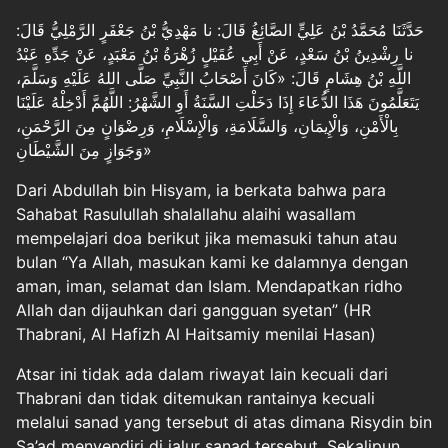
حَدَّثَنَا مُحَمَّدُ بْنُ عَلِيٍّ الصَّائِغُ قَالَ: نا مَهْدِيُّ بْنُ جَعْفَرٍ الرَّمْلِيُّ قَالَ:
نا رِشْدِينُ بْنُ سَعْدٍ، عَنْ أَبِي عُقَيْلٍ زُهْرَةُ بْنُ مَعْبَدٍ، عَنْ جَدِّهِ عَبْدُ
اللَّهِ بْنُ هِشَامٍ قَالَ: «كَانَ أَصْحَابُ النَّبِيِّ صَلَّى اللهُ عَلَيْهِ وَسَلَّمَ،
يَتَعَلَّمُونَ هَذَا الدُّعَاءَ إِذَا دَخَلْتِ السَّنَةُ أَوِ الشَّهْرُ: اللَّهُمَّ أَدْخِلْهُ عَلَيْنَا
بِالْأَمْنِ، وَالْإِيمَانِ، وَالسَّلَامَةِ، وَالْإِسْلَامِ، وَرِضْوَانٍ مِنَ الرَّحْمَنِ،
وَجَوَازٍ مِنَ الشَّيْطَانِ»
Dari Abdullah bin Hisyam, ia berkata bahwa para
Sahabat Rasulullah shalallahu alaihi wasallam
mempelajari doa berikut jika memasuki tahun atau
bulan “Ya Allah, masukan kami ke dalamnya dengan
aman, iman, selamat dan Islam. Mendapatkan ridho
Allah dan dijauhkan dari gangguan syetan” (HR
Thabrani, Al Hafizh Al Haitsamiy menilai Hasan)
Atsar ini tidak ada dalam riwayat lain kecuali dari
Thabrani dan tidak ditemukan rantainya kecuali
melalui sanad yang tersebut di atas dimana Risydin bin
Sa’ad menyendiri di jalur sanad tersebut. Sekalipun