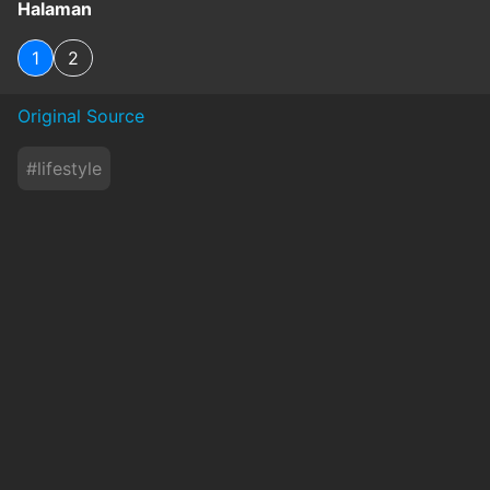
Halaman
1
2
Original Source
#
lifestyle
Baca Juga
7 Minuman yang Bikin Tahan Lama di Ranjang,
Bagus Diminum Sebelum Hubungan Intim
okezone
Kamis, 6 Agustus 2026 - 19:10