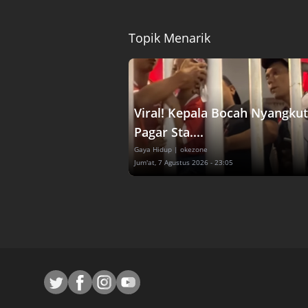
Topik Menarik
Viral! Kepala Bocah Nyangkut
Pagar Sta....
Gaya Hidup
| okezone
Jum'at, 7 Agustus 2026 - 23:05