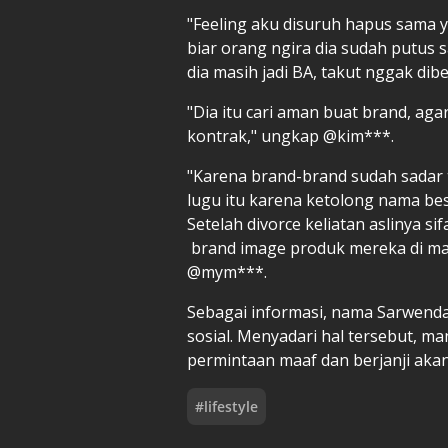
"Feeling aku disuruh hapus sama y
biar orang ngira dia sudah putus 
dia masih jadi BA, takut nggak dib
"Dia itu cari aman buat brand, agar
kontrak," ungkap @kim***.
"Karena brand-brand sudah sadar 
lugu itu karena ketolong nama be
Setelah divorce keliatan aslinya 
brand image produk mereka di m
@mym***.
Sebagai informasi, nama Sarwendah 
sosial. Menyadari hal tersebut, m
permintaan maaf dan berjanji akan 
#
lifestyle