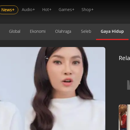
Audio+
Hot+
Games+
Shop+
News+
Global
Ekonomi
Olahraga
Seleb
Gaya Hidup
Rel