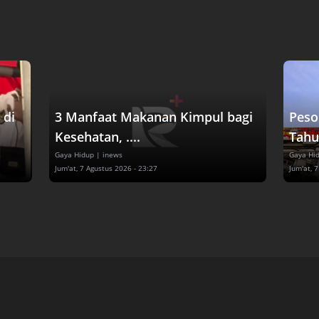
 di
3 Manfaat Makanan Kimpul bagi
Peso
Kesehatan, ....
Tahu
Gaya Hidup
| inews
Gaya Hi
Jum'at, 7 Agustus 2026 - 23:27
Jum'at, 