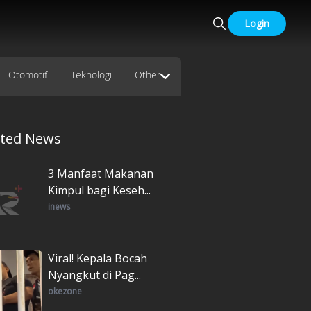
Login
Otomotif
Teknologi
Other
ated News
3 Manfaat Makanan
Kimpul bagi Keseh...
inews
Viral! Kepala Bocah
Nyangkut di Pag...
okezone