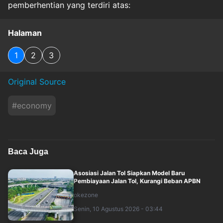
pemberhentian yang terdiri atas:
Halaman
1
2
3
Original Source
#
economy
Baca Juga
Asosiasi Jalan Tol Siapkan Model Baru
Pembiayaan Jalan Tol, Kurangi Beban APBN
okezone
Senin, 10 Agustus 2026 - 03:44