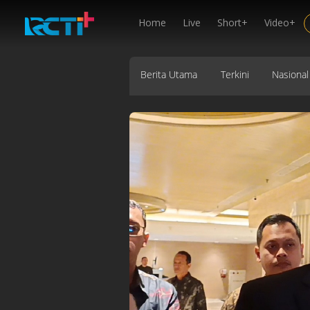
Home
Live
Short+
Video+
Berita Utama
Terkini
Nasional