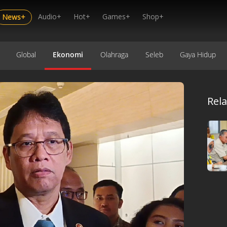
Audio+
Hot+
Games+
Shop+
News+
Global
Ekonomi
Olahraga
Seleb
Gaya Hidup
Rel