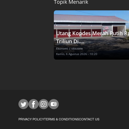
Topik Menarik
Utang Kopdes Merah Putih R
Triliun Di....
Ekonomi
| okezone
Kamis, 6 Agustus 2026 - 10:20
PRIVACY POLICY
TERMS & CONDITIONS
CONTACT US