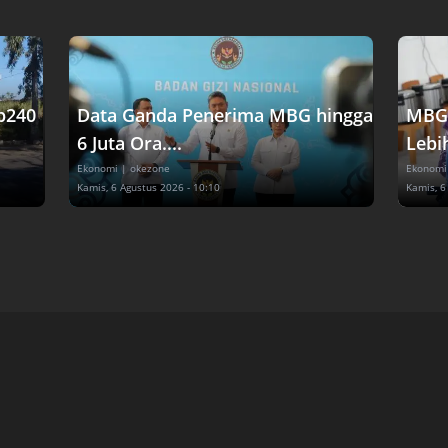
p240
Data Ganda Penerima MBG hingga
MBG 
6 Juta Ora....
Lebih
Ekonomi
| okezone
Ekonomi
Kamis, 6 Agustus 2026 - 10:10
Kamis, 6