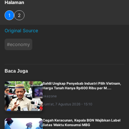
Halaman
1
2
Original Source
#
economy
Baca Juga
Bahlil Ungkap Penyebab Industri Pilih Vietnam,
Harga Tanah Hanya Rp600 Ribu per M....
okezone
Jum'at, 7 Agustus 2026 - 15:10
Cegah Keracunan, Kepala BGN Wajibkan Label
Batas Waktu Konsumsi MBG