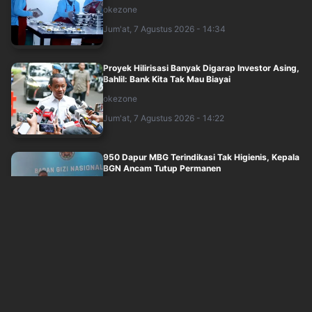
okezone
Jum'at, 7 Agustus 2026 - 14:34
Proyek Hilirisasi Banyak Digarap Investor Asing,
Bahlil: Bank Kita Tak Mau Biayai
okezone
Jum'at, 7 Agustus 2026 - 14:22
950 Dapur MBG Terindikasi Tak Higienis, Kepala
BGN Ancam Tutup Permanen
okezone
Jum'at, 7 Agustus 2026 - 13:48
Sudaryono Pecat 66 Kepala SPPG, Terlibat Judi
Online hingga Minta-MInta Uang
okezone
Jum'at, 7 Agustus 2026 - 12:47