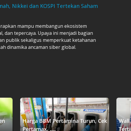
mah, Nikkei dan KOSPI Tertekan Saham
diharapkan mampu membangun ekosistem
l, dan tepercaya. Upaya ini menjadi bagian
an publik sekaligus memperkuat ketahanan
gah dinamika ancaman siber global.
en
Harga BBM Pertamina Turun, Cek
Wall
Pertamax, ....
Terti