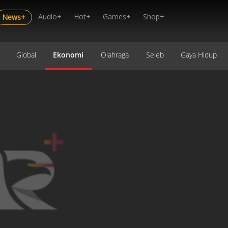
Audio+
Hot+
Games+
Shop+
News+
Global
Ekonomi
Olahraga
Seleb
Gaya Hidup