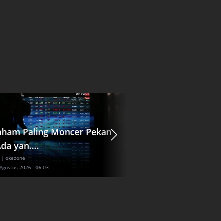
aham Paling Moncer Pekan
Jasa Marga (JSMR)
Ada yan....
Pendanaan Rp1,56 T
| okezone
Ekonomi
| idxchannel
 Agustus 2026 - 06:03
Sabtu, 8 Agustus 2026 - 06:24