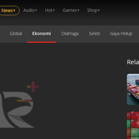
Audio+
Hot+
Games+
Shop+
News+
Global
Ekonomi
Olahraga
Seleb
Gaya Hidup
Rel