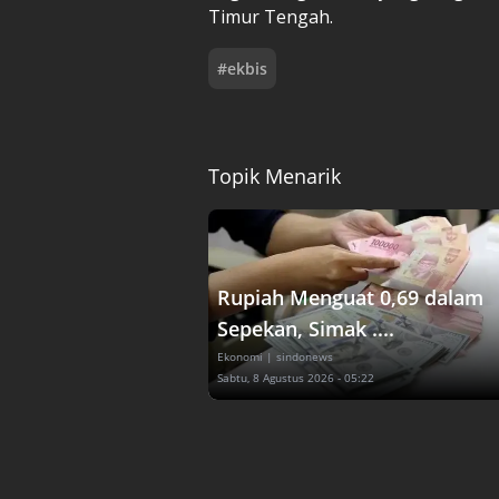
Timur Tengah.
#
ekbis
Topik Menarik
Rupiah Menguat 0,69 dalam
Sepekan, Simak ....
Ekonomi
| sindonews
Sabtu, 8 Agustus 2026 - 05:22