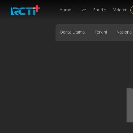
Home
Live
Short+
Video+
Berita Utama
Terkini
Nasional