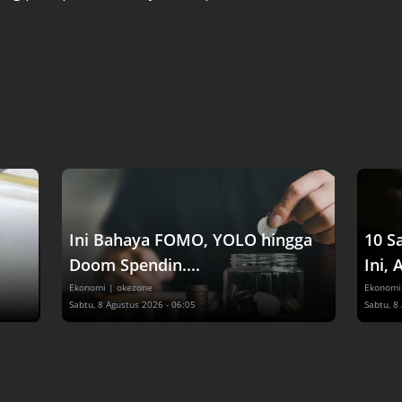
Ini Bahaya FOMO, YOLO hingga
10 S
Doom Spendin....
Ini, 
Ekonomi
| okezone
Ekonomi
Sabtu, 8 Agustus 2026 - 06:05
Sabtu, 8