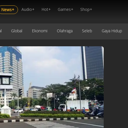
Audio+
Hot+
Games+
Shop+
News+
l
Global
Ekonomi
Olahraga
Seleb
Gaya Hidup