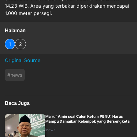
14.23 WIB. Area yang terbakar diperkirakan mencapai
1.000 meter persegi.
Halaman
1
2
Original Source
#
news
Baca Juga
Ma'ruf Amin soal Calon Ketum PBNU: Harus
Mampu Damaikan Kelompok yang Bersengketa
inews