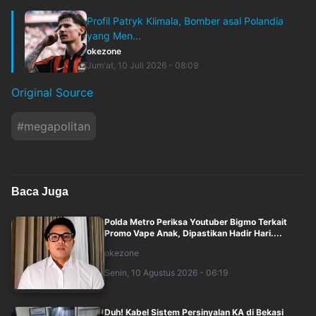
Profil Patryk Klimala, Bomber asal Polandia
yang Men...
okezone
Jum'at, 10 Juli 2026 - 08:09
Original Source
#
megapolitan
Baca Juga
Polda Metro Periksa Youtuber Bigmo Terkait
Promo Vape Anak, Dipastikan Hadir Hari....
okezone
Senin, 10 Agustus 2026 - 06:19
Duh! Kabel Sistem Persinyalan KA di Bekasi