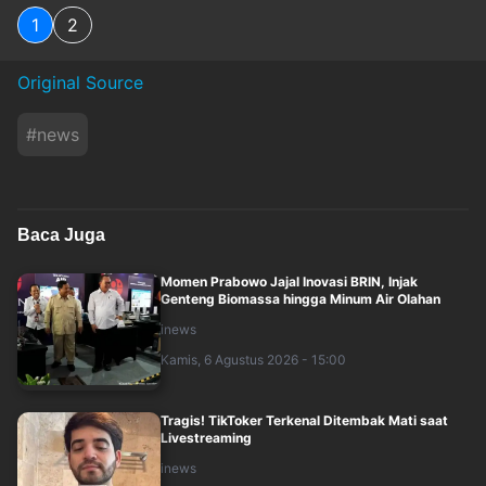
1
2
Original Source
#
news
Baca Juga
Momen Prabowo Jajal Inovasi BRIN, Injak
Genteng Biomassa hingga Minum Air Olahan
inews
Kamis, 6 Agustus 2026 - 15:00
Tragis! TikToker Terkenal Ditembak Mati saat
Livestreaming
inews