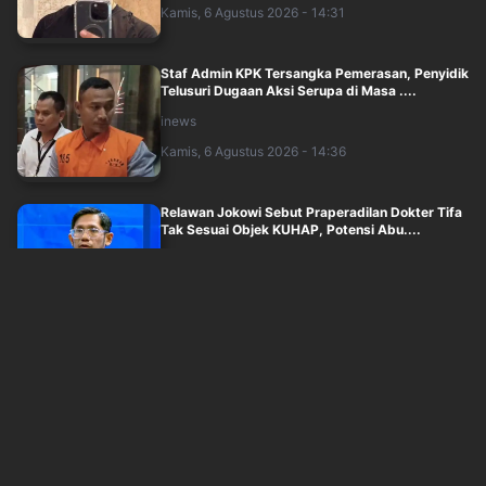
Kamis, 6 Agustus 2026 - 14:31
Staf Admin KPK Tersangka Pemerasan, Penyidik
Telusuri Dugaan Aksi Serupa di Masa ....
inews
Kamis, 6 Agustus 2026 - 14:36
Relawan Jokowi Sebut Praperadilan Dokter Tifa
Tak Sesuai Objek KUHAP, Potensi Abu....
inews
Kamis, 6 Agustus 2026 - 14:25
Dokter Tifa Luruskan soal Hijrah dari Isu Ijazah
Jokowi: Tugas Saya sebagai Penel....
inews
Kamis, 6 Agustus 2026 - 14:06