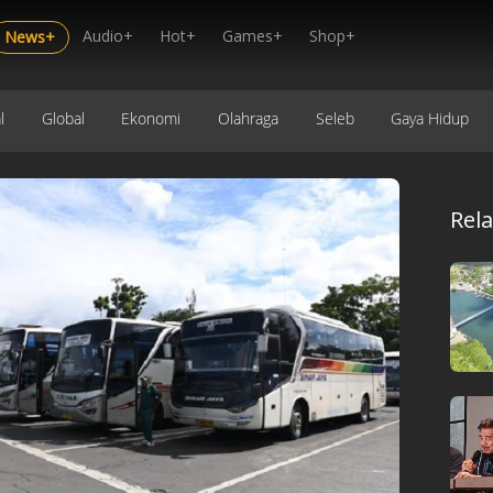
Audio+
Hot+
Games+
Shop+
News+
l
Global
Ekonomi
Olahraga
Seleb
Gaya Hidup
Rel