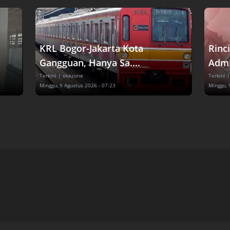
KRL Bogor-Jakarta Kota
Rinc
Gangguan, Hanya Sa....
Admin
Terkini
| okezone
Terkini
|
Minggu, 9 Agustus 2026 - 07:23
Minggu, 