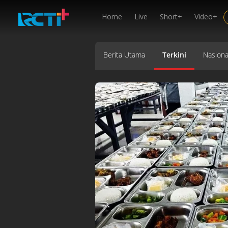
Home
Live
Short+
Video+
Berita Utama
Terkini
Nasiona