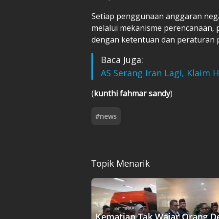
Setiap penggunaan anggaran negar
melalui mekanisme perencanaan,
dengan ketentuan dan peraturan
Baca Juga:
AS Serang Iran Lagi, Klaim 
(
kunthi fahmar sandy
)
#
news
Topik Menarik
Kematian Tak Wajar Orang D