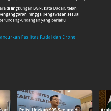
a di lingkungan BGN, kata Dadan, telah
 penganggaran, hingga pengawasan sesuai
 perundang-undangan yang berlaku.
Hancurkan Fasilitas Rudal dan Drone
ekat
Polisi Ungkap 995 Senjata di
Arab