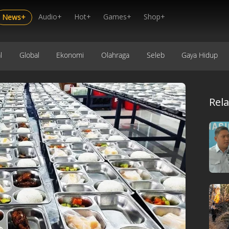
Audio+
Hot+
Games+
Shop+
News+
l
Global
Ekonomi
Olahraga
Seleb
Gaya Hidup
Rel