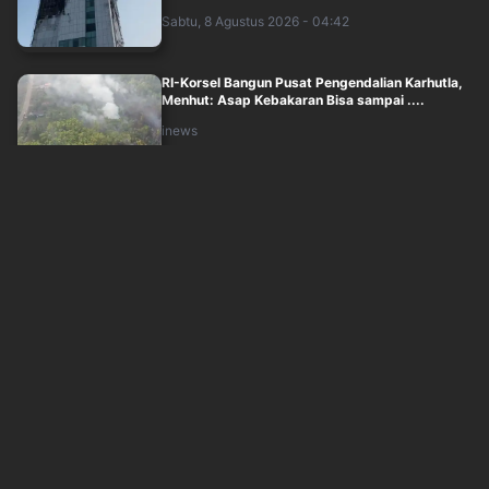
Sabtu, 8 Agustus 2026 - 04:42
RI-Korsel Bangun Pusat Pengendalian Karhutla,
Menhut: Asap Kebakaran Bisa sampai ....
inews
Sabtu, 8 Agustus 2026 - 03:47
Jalan Abdul Muis Jakpus Masih Ditutup usai
Kebakaran Gedung Bapenda DKI
inews
Sabtu, 8 Agustus 2026 - 03:28
Kapolda Metro-Pangdam Jaya Gelar Apel
Kebangsaan Jaga Jakarta, Libatkan Ormas
hin....
inews
Sabtu, 8 Agustus 2026 - 03:14