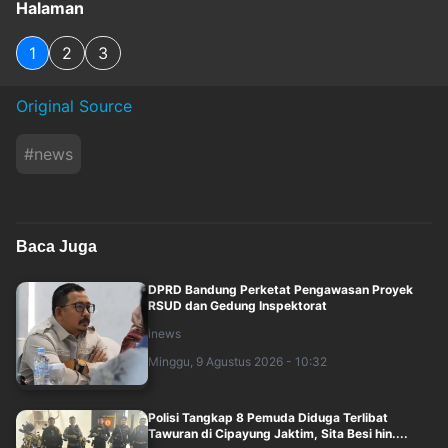
Halaman
1
2
3
Original Source
#
news
Baca Juga
DPRD Bandung Perketat Pengawasan Proyek
RSUD dan Gedung Inspektorat
inews
Minggu, 9 Agustus 2026 - 10:32
Polisi Tangkap 8 Pemuda Diduga Terlibat
Tawuran di Cipayung Jaktim, Sita Besi hin....