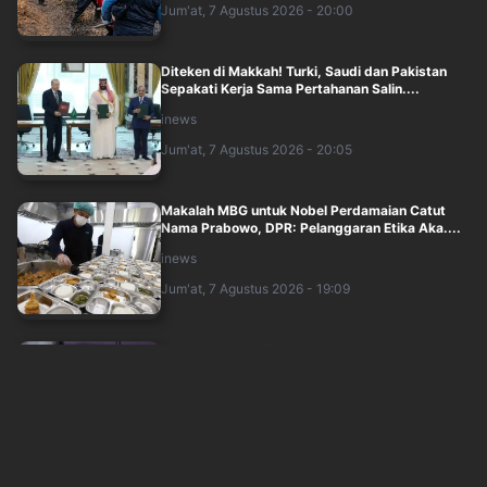
Jum'at, 7 Agustus 2026 - 20:00
Diteken di Makkah! Turki, Saudi dan Pakistan
Sepakati Kerja Sama Pertahanan Salin....
inews
Jum'at, 7 Agustus 2026 - 20:05
Makalah MBG untuk Nobel Perdamaian Catut
Nama Prabowo, DPR: Pelanggaran Etika Aka....
inews
Jum'at, 7 Agustus 2026 - 19:09
Bos Konter HP Dibunuh Perampok, Jasadnya
Disimpan dalam Bagasi Honda Jazz
okezone
Jum'at, 7 Agustus 2026 - 19:00