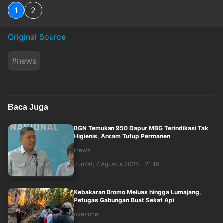
1
2
Original Source
#
news
Baca Juga
BGN Temukan 950 Dapur MBG Terindikasi Tak
Higienis, Ancam Tutup Permanen
inews
Jum'at, 7 Agustus 2026 - 21:16
Kebakaran Bromo Meluas hingga Lumajang,
Petugas Gabungan Buat Sekat Api
okezone