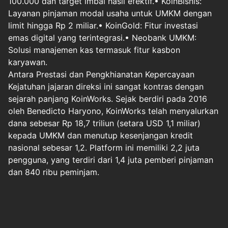
100.000 dan target imbal hasil efektif.•⁠ ⁠KoinBisnis:
Layanan pinjaman modal usaha untuk UMKM dengan
limit hingga Rp 2 miliar.•⁠ ⁠KoinGold: Fitur investasi
emas digital yang terintegrasi.•⁠ ⁠Neobank UMKM:
Solusi manajemen kas termasuk fitur kasbon
karyawan.
Antara Prestasi dan Pengkhianatan Kepercayaan
Kejatuhan jajaran direksi ini sangat kontras dengan
sejarah panjang KoinWorks. Sejak berdiri pada 2016
oleh Benedicto Haryono, KoinWorks telah menyalurkan
dana sebesar Rp 18,7 triliun (setara USD 1,1 miliar)
kepada UMKM dan menutup kesenjangan kredit
nasional sebesar 1,2. Platform ini memiliki 2,2 juta
pengguna, yang terdiri dari 1,4 juta pemberi pinjaman
dan 840 ribu peminjam.
Halaman
1
2