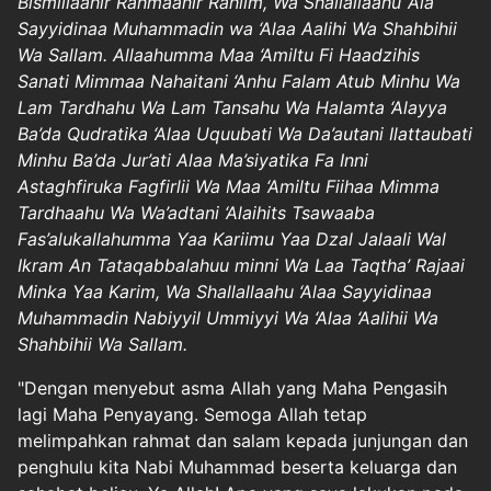
Bismillaahir Rahmaanir Rahiim, Wa Shallallaahu ‘Ala
Sayyidinaa Muhammadin wa ‘Alaa Aalihi Wa Shahbihii
Wa Sallam. Allaahumma Maa ‘Amiltu Fi Haadzihis
Sanati Mimmaa Nahaitani ‘Anhu Falam Atub Minhu Wa
Lam Tardhahu Wa Lam Tansahu Wa Halamta ‘Alayya
Ba’da Qudratika ‘Alaa Uquubati Wa Da’autani Ilattaubati
Minhu Ba’da Jur’ati Alaa Ma’siyatika Fa Inni
Astaghfiruka Fagfirlii Wa Maa ‘Amiltu Fiihaa Mimma
Tardhaahu Wa Wa’adtani ‘Alaihits Tsawaaba
Fas’alukallahumma Yaa Kariimu Yaa Dzal Jalaali Wal
Ikram An Tataqabbalahuu minni Wa Laa Taqtha’ Rajaai
Minka Yaa Karim, Wa Shallallaahu ‘Alaa Sayyidinaa
Muhammadin Nabiyyil Ummiyyi Wa ‘Alaa ‘Aalihii Wa
Shahbihii Wa Sallam.
"Dengan menyebut asma Allah yang Maha Pengasih
lagi Maha Penyayang. Semoga Allah tetap
melimpahkan rahmat dan salam kepada junjungan dan
penghulu kita Nabi Muhammad beserta keluarga dan