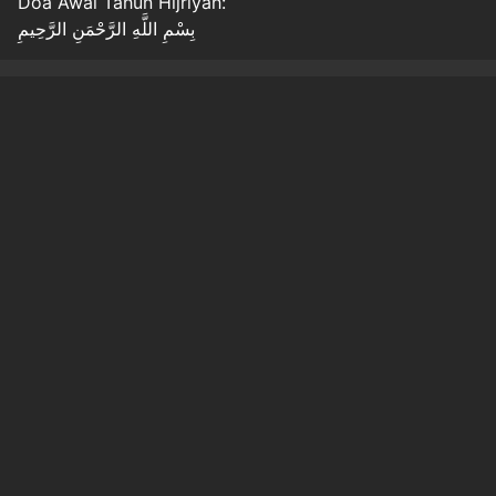
Doa Awal Tahun Hijriyah:
بِسْمِ اللَّهِ الرَّحْمَنِ الرَّحِيمِ
Halaman
1
2
Original Source
#
kalam
Baca Juga
Hukum Percaya Mitos dan Ramalan, Ini Dalil Al-
Qur'an dan Hadis yang Wajib Diketah....
sindonews
Rabu, 5 Agustus 2026 - 22:15