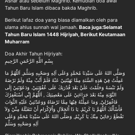
Ashar atau sebelum Maghrib. Kemudian doa awal
Tahun Baru Islam dibaca bakda Maghrib.
Berikut lafaz doa yang biasa diamalkan oleh para
ulama ahlus sunnah wal jamaah.
Baca juga:Selamat
Tahun Baru Islam 1448 Hijriyah, Berikut Keutamaan
Muharram
Doa Akhir Tahun Hijriyah:
بِسْمِ اللَّهِ الرَّحْمَنِ الرَّحِيمِ
وَصَلَّى اللهُ عَلَى سَيِّدِنَا مُحَمَّدٍ وَعَلَى آلِهِ وَصَحْبِهِ وَسَلَّمَ, اَللّٰهُمَّ مَا
عَمِلْتُ فِيْ هَذِهِ السَّنَةِ مِمَّا نَهَيْتَنِيْ عَنْهُ فَلَمْ أَتُبْ مِنْهُ وَلَمْ تَرْضَهُ
وَلَمْ تَنْسَهُ وَحَلُمْتَ عَلَيَّ بَعْدَ قُدْرَتِكَ عَلَى عُقُوْبَتِيْ. وَدَعَوْتَنِيْ إِلَى
التَّوْبَةِ مِنْهُ بَعْدَ جَرَاءَتِيْ عَلَى مَعْصِيَتِكَ , اَللّٰهُمَّ إِنِّي اَسْتَغْفِرُكَ
فَاغْفِرْلِيْ, وَمَا عَمِلْتُهُ فِيْهَا مِمَّا تَرْضَاهُ وَوَعَدْتَنِيْ عَلَيْهِ الثَّوَابَ
فَأَسْأَلُكَ اَللّٰهُمَّ يَا كَرِيْمُ. يَا ذَا اْلجَلاَلِ وَاْلإِكْرَامِ أَنْ تَتَقَبَّلَهُ مِنِّيْ وَلاَ
تَقْطَعْ رَجَائِيْ مِنْكَ يَا كَرِيْمُ, وَصَلَّى اللهُ عَلَى سَيِّدِنَا مُحَمَّدٍ وَعَلَى
آلِهِ وَصَحْبِهِ وَسَلَّمَ