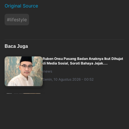
Original Source
#
lifestyle
Baca Juga
Ruben Onsu Pasang Badan Anaknya Ikut Dihujat
di Media Sosial, Soroti Bahaya Jejak....
inews
Senin, 10 Agustus 2026 - 00:52
Fangfang Laporkan Vicky Prasetyo Terkait
Dugaan Penelantaran Anak ke Bareskrim Po....
inews
Minggu, 9 Agustus 2026 - 23:33