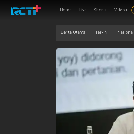
Home
Live
Short+
Video+
Berita Utama
Terkini
Nasional