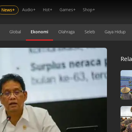
Audio+
Hot+
Games+
Shop+
News+
Global
Ekonomi
Olahraga
Seleb
Gaya Hidup
Rel