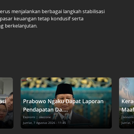
terus menjalankan berbagai langkah stabilisasi
pasar keuangan tetap kondusif serta
g berkelanjutan.
asi
Prabowo Ngaku Dapat Laporan
Kera
Pendapatan Da....
Maaf
Ekonomi
| okezone
Ekonomi
Jum'at, 7 Agustus 2026 - 11:45
Jum'at, 