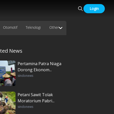
Login
Otomotif
Teknologi
Other
ated News
Pertamina Patra Niaga
Dorong Ekonom...
sindonews
Petani Sawit Tolak
Moratorium Pabri...
sindonews