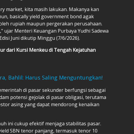
ry market, kita masih lakukan. Makanya kan
hun, basically yield government bond agak
h oleh rupiah maupun pergerakan perusahaan.
a," ujar Menteri Keuangan Purbaya Yudhi Sadewa
isi Juni dikutip Minggu (7/6/2026).
ur dari Kursi Menkeu di Tengah Kejatuhan
ura, Bahlil: Harus Saling Menguntungkan!
merintah di pasar sekunder berfungsi sebagai
m potensi gejolak di pasar obligasi, terutama
investor asing yang dapat mendorong kenaikan
uh ini cukup efektif menjaga stabilitas pasar.
 yield SBN tenor panjang, termasuk tenor 10