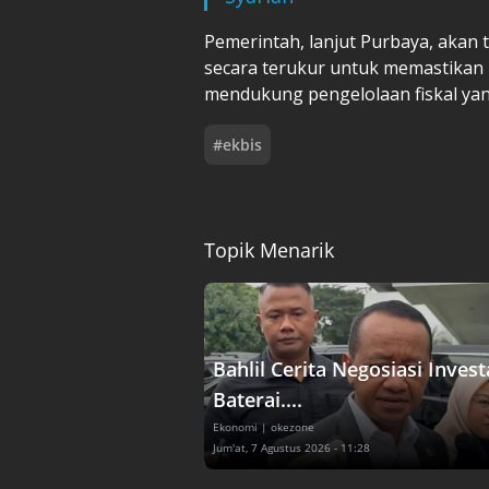
Pemerintah, lanjut Purbaya, akan 
secara terukur untuk memastikan 
mendukung pengelolaan fiskal yan
#
ekbis
Topik Menarik
Bahlil Cerita Negosiasi Invest
Baterai....
Ekonomi
| okezone
Jum'at, 7 Agustus 2026 - 11:28