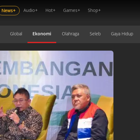
Audio+
Hot+
Games+
Shop+
News+
Global
Ekonomi
Olahraga
Seleb
Gaya Hidup