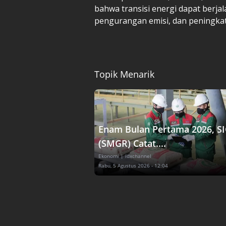
bahwa transisi energi dapat berja
pengurangan emisi, dan peningka
Topik Menarik
Enam Bulan Pertama 2026, S
(SMGR) Catat....
Ekonomi
| idxchannel
Rabu, 5 Agustus 2026 - 12:04