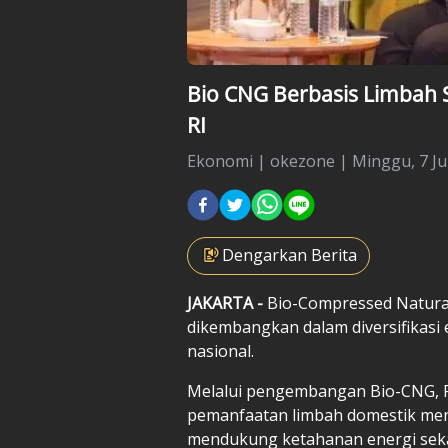
Bio CNG Berbasis Limbah Sa
RI
Ekonomi
|
okezone |
Minggu, 7 Ju
Dengarkan Berita
JAKARTA -
Bio-Compressed Natural
dikembangkan dalam diversifikasi e
nasional.
Melalui pengembangan Bio-CNG, 
pemanfaatan limbah domestik men
mendukung ketahanan energi seka