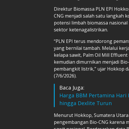
Direktur Biomassa PLN EPI Hokk
CNG menjadi salah satu langkah 
potensi limbah biomassa nasional
sektor ketenagalistrikan.
“PLN EPI terus mendorong pemanf
yang bernilai tambah. Melalui ker
kelapa sawit, Palm Oil Mill Efflue
kemudian dimurnikan menjadi Bi
pembangkit listrik,” ujar Hokkop 
(7/6/2026).
Baca Juga:
Harga BBM Pertamina Hari In
hingga Dexlite Turun
Menurut Hokkop, Sumatera Utara m
pengembangan Bio-CNG karena mer
sawit nasional. Berdasarkan data B