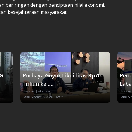
lan beriringan dengan penciptaan nilai ekonomi,
tan kesejahteraan masyarakat.
IG
Purbaya Guyur Likuiditas Rp70
Pert
Triliun ke ....
Laba 
Ekonomi
| okezone
Ekonomi
Rabu, 5 Agustus 2026 - 12:08
Rabu, 5 