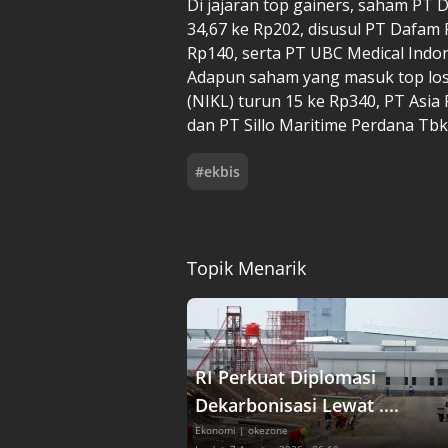
Di jajaran top gainers, saham P
34,67 ke Rp202, disusul PT Dafam 
Rp140, serta PT UBC Medical Indo
Adapun saham yang masuk top lose
(NIKL) turun 15 ke Rp340, PT Asia
dan PT Sillo Maritime Perdana Tbk 
#
ekbis
Topik Menarik
RI Perkuat Diplomasi
Dekarbonisasi Lewat ....
Ekonomi
| okezone