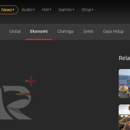
Audio+
Hot+
Games+
Shop+
News+
Global
Ekonomi
Olahraga
Seleb
Gaya Hidup
Rel