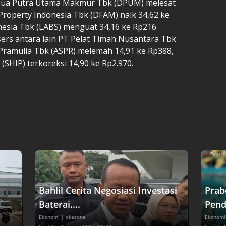
T Dua Putra Utama Makmur Tbk (DPUM) melesat
Property Indonesia Tbk (DFAM) naik 34,62 ke
nesia Tbk (LABS) menguat 34,16 ke Rp216.
rs antara lain PT Pelat Timah Nusantara Tbk
 Pramulia Tbk (ASPR) melemah 14,91 ke Rp388,
(SHIP) terkoreksi 14,90 ke Rp2.970.
Bahlil Cerita Negosiasi Investasi
Prab
Baterai....
Pend
Ekonomi
| okezone
Ekonomi