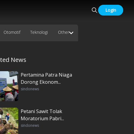
Login
Otomotif
Teknologi
Other
ated News
Pertamina Patra Niaga
Dorong Ekonom...
sindonews
Petani Sawit Tolak
Moratorium Pabri...
sindonews