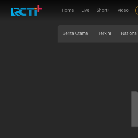
Home
Live
Short+
Video+
Berita Utama
Terkini
Nasional