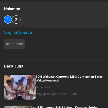
Halaman
1
2
Original Source
#
nasional
Baca Juga
BGN Wajibkan Ompreng MBG Cantumkan Batas
Waktu Konsumsi
sindonews
Minggu, 9 Agustus 2026 - 11:11
LPSK Jemput Bola Lindungi Keluarga Sutrimo