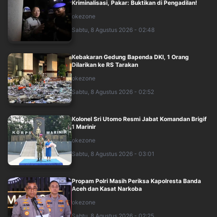
Kriminalisasi, Pakar: Buktikan di Pengadilan!
okezone
Sabtu, 8 Agustus 2026 - 02:48
Kebakaran Gedung Bapenda DKI, 1 Orang
Dilarikan ke RS Tarakan
okezone
Sabtu, 8 Agustus 2026 - 02:52
Kolonel Sri Utomo Resmi Jabat Komandan Brigif
1 Marinir
okezone
Sabtu, 8 Agustus 2026 - 03:01
Propam Polri Masih Periksa Kapolresta Banda
Aceh dan Kasat Narkoba
okezone
Sabtu, 8 Agustus 2026 - 02:25