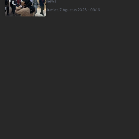
inews
Jum'at, 7 Agustus 2026 - 09:16
Bea Cukai Ngurah Rai Gagalkan Penyeludupan
Narkotika dari India, Barang Bukti 10 ....
idxchannel
Jum'at, 7 Agustus 2026 - 09:34
Houthi Serang Pasukan Yaman yang Didukung
Saudi, Tewaskan 58 Tentara
okezone
Jum'at, 7 Agustus 2026 - 09:21
Rupiah Ditutup Kembali Menguat ke Rp17.897
per Dolar AS, Ini Faktor Pendorongnya
inews
Jum'at, 7 Agustus 2026 - 09:02