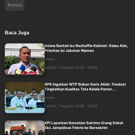
#
news
Baca Juga
Istana Bantah Isu Reshuffle Kabinet: Kalau Ada,
Prioritas Isi Jabatan Wamen
inews
Jum'at, 7 Agustus 2026 - 09:58
BPK Ingatkan WTP Bukan Garis Akhir: Fondasi
Tingkatkan Kualitas Tata Kelola Pemer....
inews
Jum'at, 7 Agustus 2026 - 09:35
KPI Laporkan Kematian Sutrimo Orang Dekat
Eks Jampidsus Febrie ke Bareskrim