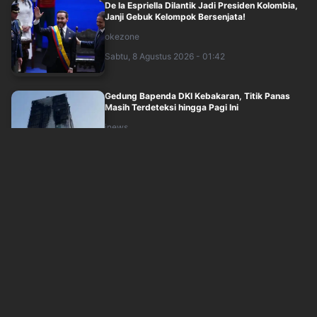
De la Espriella Dilantik Jadi Presiden Kolombia,
Janji Gebuk Kelompok Bersenjata!
okezone
Sabtu, 8 Agustus 2026 - 01:42
Gedung Bapenda DKI Kebakaran, Titik Panas
Masih Terdeteksi hingga Pagi Ini
inews
Sabtu, 8 Agustus 2026 - 01:53
Polisi Ungkap Pemilik Senpi di Sekolah Jaksel
Sudah Meninggal sejak 2020
inews
Sabtu, 8 Agustus 2026 - 01:26
Harga BBM Pertamina 8 Agustus 2026 di Akhir
Pekan, Ada yang Naik?
inews