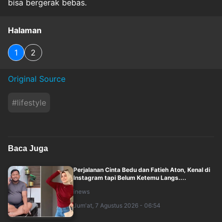
bisa bergerak bebas.
Halaman
1
2
Original Source
#
lifestyle
Baca Juga
Perjalanan Cinta Bedu dan Fatieh Aton, Kenal di
Instagram tapi Belum Ketemu Langs....
inews
Jum'at, 7 Agustus 2026 - 06:54