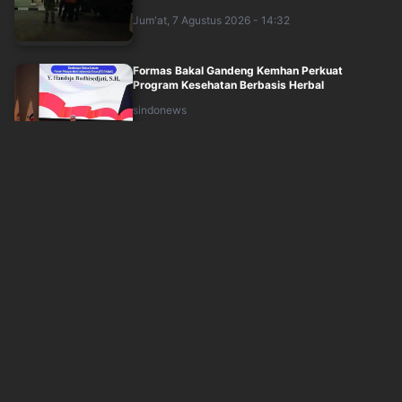
Jum'at, 7 Agustus 2026 - 14:32
Formas Bakal Gandeng Kemhan Perkuat
Program Kesehatan Berbasis Herbal
sindonews
Jum'at, 7 Agustus 2026 - 14:40
Qodari Sebut Perjalanan Hidup Bahlil Gambaran
Nyata Indonesian Dream
sindonews
Jum'at, 7 Agustus 2026 - 14:51
Hashim Djojohadikusumo Tegaskan Program
MBG Bakal Terus Berjalan
sindonews
Jum'at, 7 Agustus 2026 - 15:07