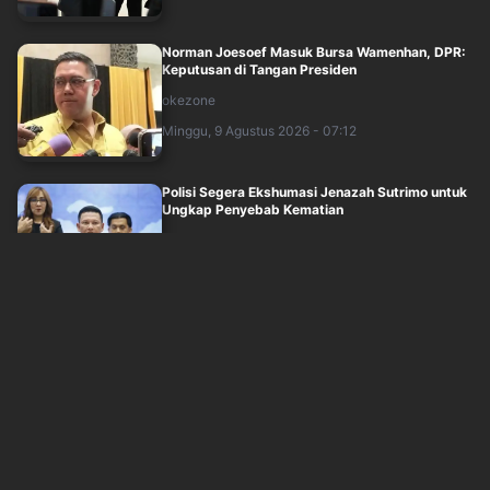
Norman Joesoef Masuk Bursa Wamenhan, DPR:
Keputusan di Tangan Presiden
okezone
Minggu, 9 Agustus 2026 - 07:12
Polisi Segera Ekshumasi Jenazah Sutrimo untuk
Ungkap Penyebab Kematian
okezone
Minggu, 9 Agustus 2026 - 06:49
Cucu Pendiri NU Gus Salam hingga Pengasuh
Ponpes Tebuireng Gus Kikin Masuk Bursa ....
okezone
Minggu, 9 Agustus 2026 - 05:09
KPK Geledah 3 Lokasi di Bengkulu dan Rejang
Lebong, Sita Sejumlah Dokumen hingga ....