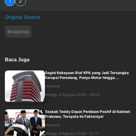
1
2
Original Source
#
nasional
Baca Juga
Segini Kekayaan Staf KPK yang Jadi Tersangka
Korupsi Pemalang, Punya Motor hingga....
okezone
Minggu, 9 Agustus 2026 - 08:05
Seskab Teddy Dapat Penilaian Positif di Kabinet
Prabowo, Ternyata Ini Faktornya!
okezone
Minggu, 9 Agustus 2026 - 07:11