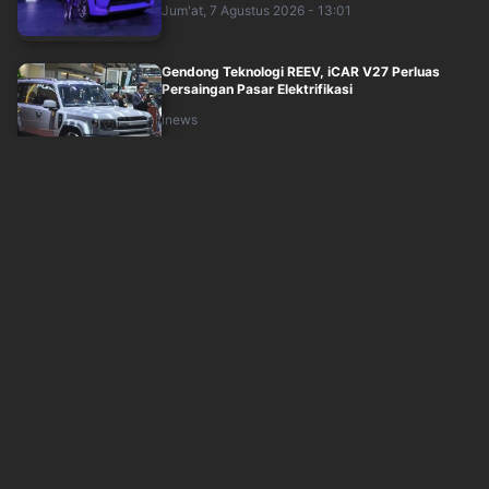
Jum'at, 7 Agustus 2026 - 13:01
Gendong Teknologi REEV, iCAR V27 Perluas
Persaingan Pasar Elektrifikasi
inews
Jum'at, 7 Agustus 2026 - 11:36
Pakar Ungkap 3 Hal yang Jadi Pertimbangan
Sebelum Beli Mobil Listrik
okezone
Jum'at, 7 Agustus 2026 - 11:30
Ramaikan GIIAS 2026, Maxus Bawa 2 MPV
Listrik Premium
okezone
Jum'at, 7 Agustus 2026 - 11:34