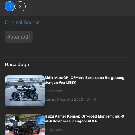
1
2
Original Source
#
otomotif
Baca Juga
Bidik MotoGP, CFMoto Berencana Bergabung
dengan WorldSBK
sindonews
Kamis, 6 Agustus 2026 - 01:40
Isuzu Pamer Konsep Off-road Ekstrem: mu-X
4x4 Kolaborasi dengan SANA
sindonews