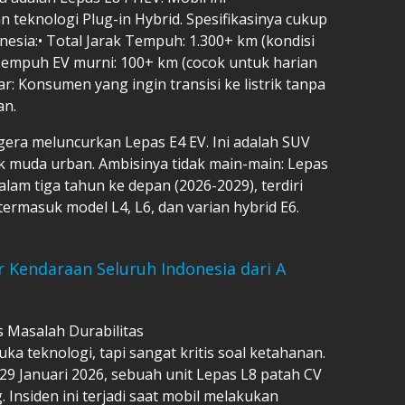
teknologi Plug-in Hybrid. Spesifikasinya cukup
ia:•⁠ ⁠Total Jarak Tempuh: 1.300+ km (kondisi
k Tempuh EV murni: 100+ km (cocok untuk harian
sar: Konsumen yang ingin transisi ke listrik tanpa
an.
gera meluncurkan Lepas E4 EV. Ini adalah SUV
k muda urban. Ambisinya tidak main-main: Lepas
lam tiga tahun ke depan (2026-2029), terdiri
 termasuk model L4, L6, dan varian hybrid E6.
Kendaraan Seluruh Indonesia dari A
s Masalah Durabilitas
uka teknologi, tapi sangat kritis soal ketahanan.
29 Januari 2026, sebuah unit Lepas L8 patah CV
g. Insiden ini terjadi saat mobil melakukan