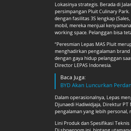
Lokasinya strategis. Berada di Jala
persimpangan Pluit Culinary Park. 
dengan fasilitas 3S lengkap (Sales,
mobil, mereka menjual kenyamanan
working space. Pelanggan bisa tet
“Peresmian Lepas MAS Pluit meru
menghadirkan pengalaman brand ya
dengan gaya hidup pelanggan saat 
Director LEPAS Indonesia.
Baca Juga:
BYD Akan Luncurkan Perdana
Dalam operasionalnya, Lepas meng
Djunaedi Hadiwidjaja, Direktur P
pengalaman yang lebih personal, 
Lini Produk dan Spesifikasi Teknis
Di showroom ini, bintang utamanya