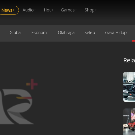
Audio+
Hot+
Games+
Shop+
News+
Global
Ekonomi
Olahraga
Seleb
Gaya Hidup
Rel