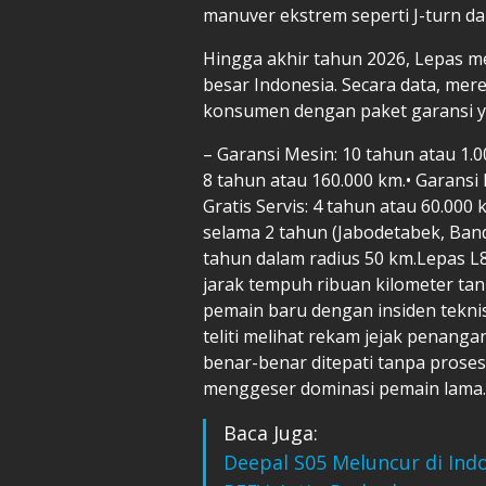
manuver ekstrem seperti J-turn da
Hingga akhir tahun 2026, Lepas me
besar Indonesia. Secara data, me
konsumen dengan paket garansi ya
– Garansi Mesin: 10 tahun atau 1.00
8 tahun atau 160.000 km.•⁠ ⁠Garans
⁠Gratis Servis: 4 tahun atau 60.000
selama 2 tahun (Jabodetabek, Band
tahun dalam radius 50 km.Lepas L
jarak tempuh ribuan kilometer t
pemain baru dengan insiden teknis
teliti melihat rekam jejak penanga
benar-benar ditepati tanpa proses
menggeser dominasi pemain lama.
Baca Juga:
Deepal S05 Meluncur di Ind