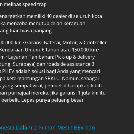
n melibas speed trap.
nargetkan memiliki 40 dealer di seluruh kota
reka mencoba menutup celah keraguan
ng luar biasa panjang:
0.000 km.•⁠ ⁠Garansi Baterai, Motor, & Controller:
i Kendaraan Umum: 6 tahun atau 150.000 km.•⁠
 km.•⁠ ⁠Layanan Tambahan: Pick-up & delivery
ung, Surabaya) dan roadside assistance 3
8 PHEV adalah solusi bagi Anda yang mencari
anpa ketergantungan SPKLU. Namun, sebagai
 yang sempat viral, pembeli diharapkan lebih
nan purnajual mereka. Jika garansi 1 juta km itu
 berbelit, Lepas punya peluang besar
onesia Dalam 2 Pilihan Mesin BEV dan