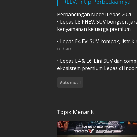
REEV, Intip Perbedaannya
Perbandingan Model Lepas 2026:
•⁠ ⁠Lepas L8 PHEV: SUV bongsor, ja
kenyamanan keluarga premium.
•⁠ ⁠Lepas E4 EV: SUV kompak, listr
urban.
•⁠ ⁠Lepas L4 & L6: Lini SUV dan c
ekosistem premium Lepas di Indon
#
otomotif
Topik Menarik