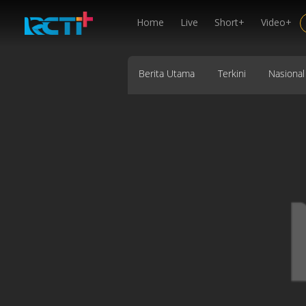
Home
Live
Short+
Video+
Berita Utama
Terkini
Nasional