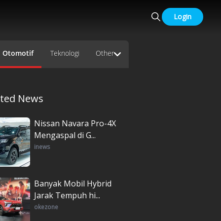
Login
Otomotif
Teknologi
Other
ated News
Nissan Navara Pro-4X
Mengaspal di G...
inews
Banyak Mobil Hybrid
Jarak Tempuh hi...
okezone