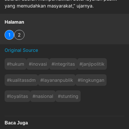
yang memudahkan masyarakat,” ujarnya.
Halaman
1
2
Original Source
#
hukum
#
inovasi
#
integritas
#
janjipolitik
#
kualitassdm
#
layananpublik
#
lingkungan
#
loyalitas
#
nasional
#
stunting
Baca Juga