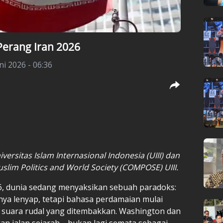
erang Iran 2026
ni 2026 - 06:36
ersitas Islam Internasional Indonesia (UIII) dan
uslim Politics and World Society (COMPOSE) UIII.
26, dunia sedang menyaksikan sebuah paradoks:
ya lenyap, tetapi bahasa perdamaian mulai
g suara rudal yang ditembakkan. Washington dan
gan jalan sejarah—bukan lagi semata sebagai