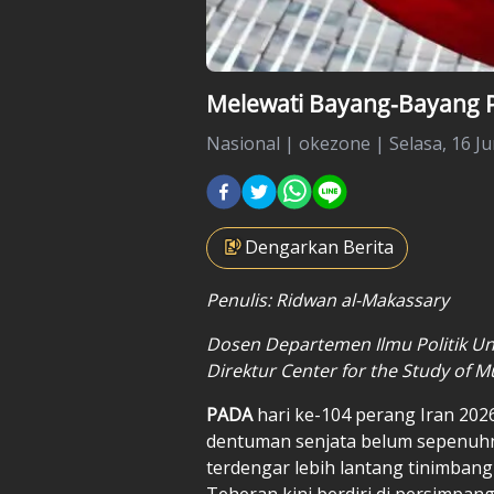
Melewati Bayang-Bayang P
Nasional
|
okezone |
Selasa, 16 Ju
Dengarkan Berita
Penulis: Ridwan al-Makassary
Dosen Departemen Ilmu Politik Univ
Direktur Center for the Study of M
PADA
hari ke-104 perang Iran 20
dentuman senjata belum sepenuhn
terdengar lebih lantang tinimban
Teheran kini berdiri di persimpan