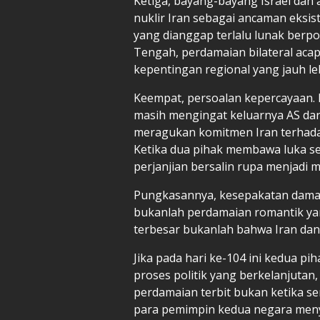
Ketiga, bayang-bayang Israel dan 
nuklir Iran sebagai ancaman eksist
yang dianggap terlalu lunak berp
Tengah, perdamaian bilateral acap 
kepentingan regional yang jauh leb
Keempat, persoalan kepercayaan. In
masih mengingat keluarnya AS dari p
meragukan komitmen Iran terhada
Ketika dua pihak membawa luka sej
perjanjian bersalin rupa menjadi 
Pungkasannya, kesepakatan dama
bukanlah perdamaian romantik y
terbesar bukanlah bahwa Iran dan A
Jika pada hari ke-104 ini kedua 
proses politik yang berkelanjuta
perdamaian terbit bukan ketika se
para pemimpin kedua negara meny