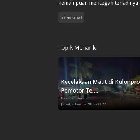
kemampuan mencegah terjadinya p
#
nasional
Topik Menarik
Kecelakaan Maut di Kulonpro
Pemotor Te....
Nasional
| inews
Jum'at, 7 Agustus 2026 - 11:27