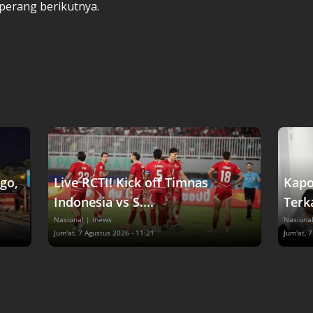
erang berikutnya.
go,
Live RCTI! Kick off Timnas
Kapo
Indonesia vs S....
Terka
Nasional
| inews
Nasiona
Jum'at, 7 Agustus 2026 - 11:21
Jum'at, 