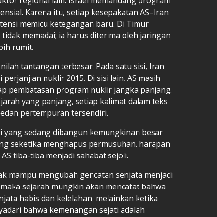
aktor regional lain. Israel memandang program
ensial. Karena itu, setiap kesepakatan AS–Iran
otensi memicu ketegangan baru. Di Timur
tidak memadai; ia harus diterima oleh jaringan
ih rumit.
ilah tantangan terbesar. Pada satu sisi, Iran
erjanjian nuklir 2015. Di sisi lain, AS masih
p pembatasan program nuklir jangka panjang.
arah yang panjang, setiap kalimat dalam teks
medan pertempuran tersendiri.
i yang sedang dibangun kemungkinan besar
ang seketika menghapus permusuhan. harapan
S tiba-tiba menjadi sahabat sejoli.
pihak mampu mengubah gencatan senjata menjadi
n, maka sejarah mungkin akan mencatat bahwa
njata habis dan kelelahan, melainkan ketika
adari bahwa kemenangan sejati adalah