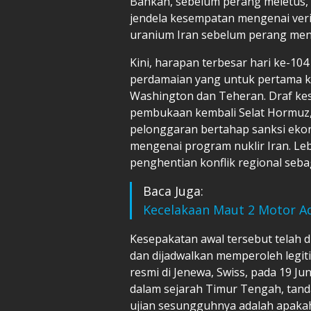
Bahkan, sebelum perang meletus,
jendela kesempatan mengenai veri
uranium Iran sebelum perang me
Kini, harapan terbesar hari ke-104
perdamaian yang untuk pertama k
Washington dan Teheran. Draf kes
pembukaan kembali Selat Hormuz,
pelonggaran bertahap sanksi ekon
mengenai program nuklir Iran. Leb
penghentian konflik regional sebag
Baca Juga:
Kecelakaan Maut 2 Motor A
Kesepakatan awal tersebut telah di
dan dijadwalkan memperoleh legit
resmi di Jenewa, Swiss, pada 19 Ju
dalam sejarah Timur Tengah, tand
ujian sesungguhnya adalah apaka