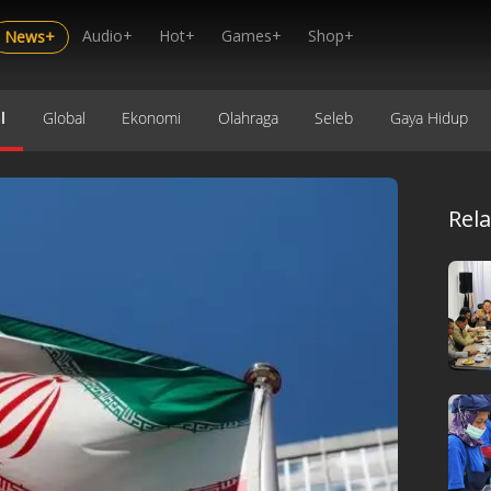
Audio+
Hot+
Games+
Shop+
News+
l
Global
Ekonomi
Olahraga
Seleb
Gaya Hidup
Rel