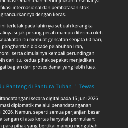
 mediasi Oman telah menunjukkan tersedianya
fikasi internasional dan pembatasan stok
nghancurkannya dengan keras.
 ini terletak pada lahirnya sebuah kerangka
alinya sejak perang pecah mampu diterima oleh
epakatan itu memuat gencatan senjata 60 hari,
 penghentian blokade pelabuhan Iran,
omi, serta dimulainya kembali perundingan
ih dari itu, kedua pihak sepakat menjadikan
ai bagian dari proses damai yang lebih luas.
du Banteng di Pantura Tuban, 1 Tewas
tandatangani secara digital pada 15 Juni 2026
imasi diplomatik melalui penandatanganan
ni 2026. Namun, seperti semua perjanjian besar
a tangan di atas kertas hanyalah permulaan;
h para pihak yang bertikai mampu mengubah