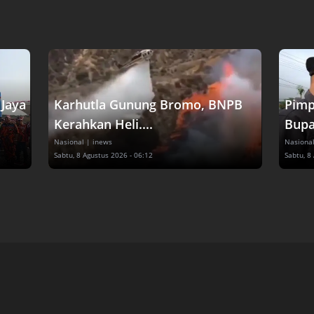
Jaya
Karhutla Gunung Bromo, BNPB
Pimp
Kerahkan Heli....
Bupat
Nasional
| inews
Nasiona
Sabtu, 8 Agustus 2026 - 06:12
Sabtu, 8