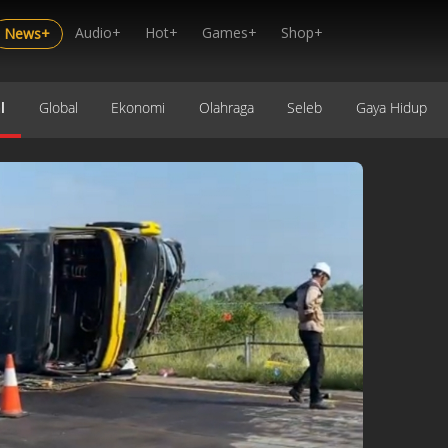
Audio+
Hot+
Games+
Shop+
News+
l
Global
Ekonomi
Olahraga
Seleb
Gaya Hidup