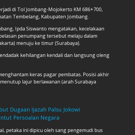
terjadi di Tol Jombang-Mojokerto KM 686+700,
matan Tembelang, Kabupaten Jombang.
mbang, Ipda Siswanto mengatakan, kecelakaan
belasan penumpang tersebut melaju dalam
Jakarta) menuju ke timur (Surabaya).
 mendadak kehilangan kendali dan langsung oleng
menghantam keras pagar pembatas. Posisi akhir
r menutup lajur berlawanan (arah Surabaya
ut Dugaan Ijazah Palsu Jokowi
untut Persoalan Negara
al, petaka ini dipicu oleh sang pengemudi bus