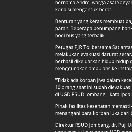
bernama Andre, warga asal Yogya
kondisi mengantuk berat.
Benturan yang keras membuat bagi
parah. Beberapa penumpang bahkan 
bodi bus yang terbalik.
Petugas PJR Tol bersama Satlantas
melakukan evakuasi darurat secar
berhasil dikeluarkan hidup-hidup 
menggunakan ambulans ke instalas
"Tidak ada korban jiwa dalam kece
10 orang saat ini sudah dievakua
di UGD RSUD Jombang," kata Ipda 
Pihak fasilitas kesehatan memast
menangani para korban luka dari 
Direktur RSUD Jombang, dr. Puji
yang masuk ke ruangan UGD mengal