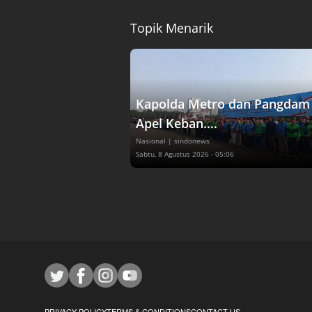
Topik Menarik
Kapolda Metro dan Pangdam 
Apel Keban....
Nasional
| sindonews
Sabtu, 8 Agustus 2026 - 05:06
PRIVACY POLICY
TERMS & CONDITIONS
CONTACT US